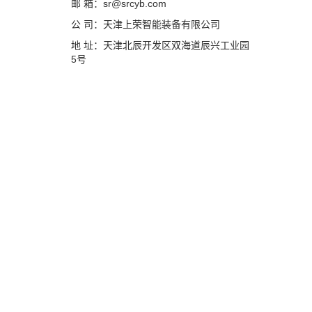
邮 箱：sr@srcyb.com
公 司：天津上荣智能装备有限公司
地 址：天津北辰开发区双海道辰兴工业园
5号